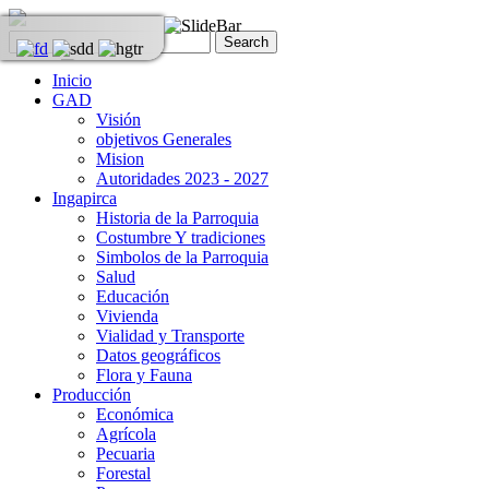
Inicio
GAD
Visión
objetivos Generales
Mision
Autoridades 2023 - 2027
Ingapirca
Historia de la Parroquia
Costumbre Y tradiciones
Simbolos de la Parroquia
Salud
Educación
Vivienda
Vialidad y Transporte
Datos geográficos
Flora y Fauna
Producción
Económica
Agrícola
Pecuaria
Forestal