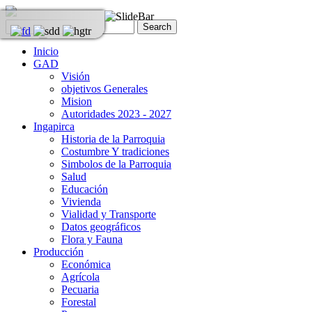
Inicio
GAD
Visión
objetivos Generales
Mision
Autoridades 2023 - 2027
Ingapirca
Historia de la Parroquia
Costumbre Y tradiciones
Simbolos de la Parroquia
Salud
Educación
Vivienda
Vialidad y Transporte
Datos geográficos
Flora y Fauna
Producción
Económica
Agrícola
Pecuaria
Forestal