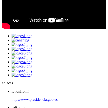
enlaces
logos1.png
http://www.presidencia.gob.ec
cañar.jpg