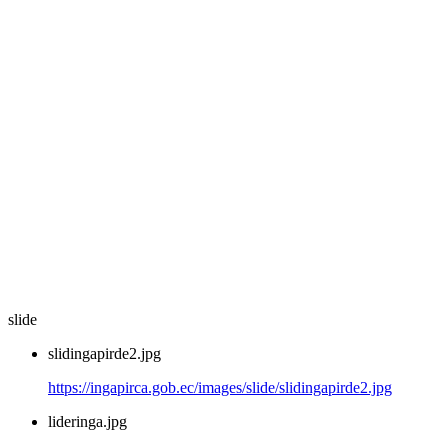
slide
slidingapirde2.jpg
https://ingapirca.gob.ec/images/slide/slidingapirde2.jpg
lideringa.jpg