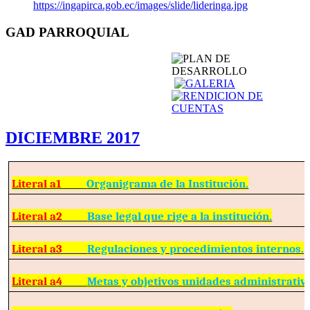
https://ingapirca.gob.ec/images/slide/lideringa.jpg
GAD PARROQUIAL
DICIEMBRE 2017
Literal a1
Organigrama de la Institución.
Literal a2
Base legal que rige a la institución.
Literal a3
Regulaciones y procedimientos internos.
Literal a4
Metas y objetivos unidades administrativ