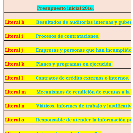
Presupuesto inicial 2016.
Literal h
Resultados de auditorías internas y gube
Literal i
Procesos de contrataciones.
Literal j
Empresas y personas que han incumplido 
Literal k
Planes y programas en ejecución.
Literal l
Contratos de crédito externos o internos.
Literal m
Mecanismos de rendición de cuentas a la 
Literal n
Viáticos, informes de trabajo y justificativ
Literal o
Responsable de atender la información pú