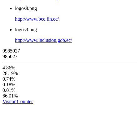
logos8.png
http://www.bce.fin.ec/
logos9.png
http://www.inclusion.gob.ec/
0
9
8
5
0
2
7
985027
4.86%
28.19%
0.74%
0.18%
0.01%
66.01%
Visitor Counter