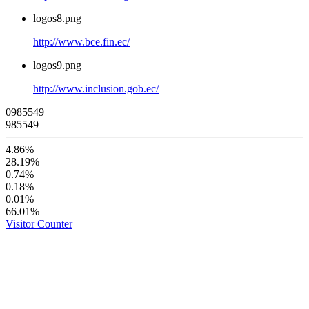
logos8.png
http://www.bce.fin.ec/
logos9.png
http://www.inclusion.gob.ec/
0
9
8
5
5
4
9
985549
4.86%
28.19%
0.74%
0.18%
0.01%
66.01%
Visitor Counter