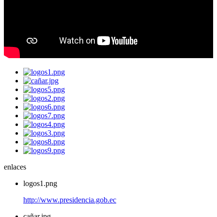
enlaces
logos1.png
http://www.presidencia.gob.ec
cañar.jpg