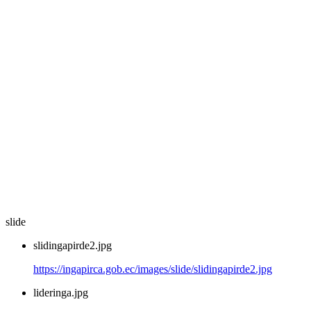
slide
slidingapirde2.jpg
https://ingapirca.gob.ec/images/slide/slidingapirde2.jpg
lideringa.jpg