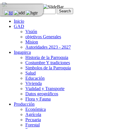
Inicio
GAD
Visión
objetivos Generales
Mision
Autoridades 2023 - 2027
Ingapirca
Historia de la Parroquia
Costumbre Y tradiciones
Simbolos de la Parroquia
Salud
Educación
Vivienda
Vialidad y Transporte
Datos geográficos
Flora y Fauna
Producción
Económica
Agrícola
Pecuaria
Forestal