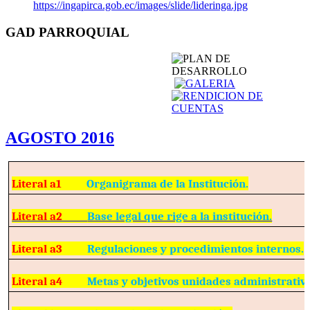
https://ingapirca.gob.ec/images/slide/lideringa.jpg
GAD PARROQUIAL
AGOSTO 2016
Literal a1
Organigrama de la Institución.
Literal a2
Base legal que rige a la institución.
Literal a3
Regulaciones y procedimientos internos.
Literal a4
Metas y objetivos unidades administrativ