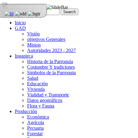
Inicio
GAD
Visión
objetivos Generales
Mision
Autoridades 2023 - 2027
Ingapirca
Historia de la Parroquia
Costumbre Y tradiciones
Simbolos de la Parroquia
Salud
Educación
Vivienda
Vialidad y Transporte
Datos geográficos
Flora y Fauna
Producción
Económica
Agrícola
Pecuaria
Forestal