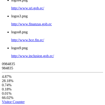
logos4.png
http://www.sri.gob.ec/
logos3.png
http://www.finanzas.gob.ec
logos8.png
http://www.bce.fin.ec/
logos9.png
http://www.inclusion.gob.ec/
0
9
8
4
8
3
5
984835
4.87%
28.18%
0.74%
0.18%
0.01%
66.02%
Visitor Counter