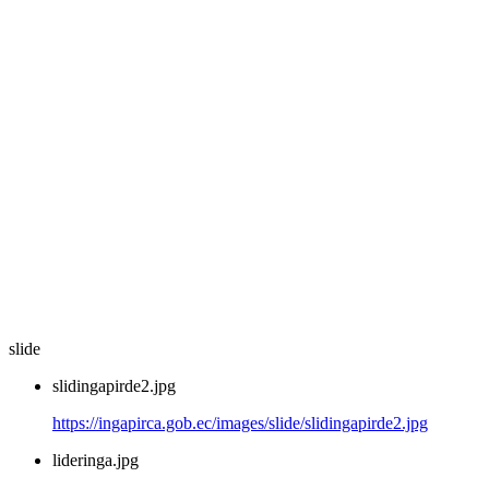
slide
slidingapirde2.jpg
https://ingapirca.gob.ec/images/slide/slidingapirde2.jpg
lideringa.jpg