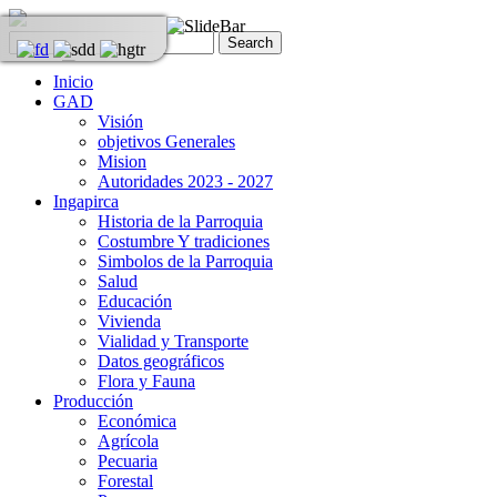
Inicio
GAD
Visión
objetivos Generales
Mision
Autoridades 2023 - 2027
Ingapirca
Historia de la Parroquia
Costumbre Y tradiciones
Simbolos de la Parroquia
Salud
Educación
Vivienda
Vialidad y Transporte
Datos geográficos
Flora y Fauna
Producción
Económica
Agrícola
Pecuaria
Forestal