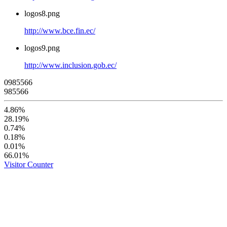
logos8.png
http://www.bce.fin.ec/
logos9.png
http://www.inclusion.gob.ec/
0
9
8
5
5
6
6
985566
4.86%
28.19%
0.74%
0.18%
0.01%
66.01%
Visitor Counter