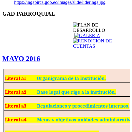
https://ingapirca.gob.ec/images/slide/lideringa.jpg
GAD PARROQUIAL
MAYO 2016
Literal a1
Organigrama de la Institución.
Literal a2
Base legal que rige a la institución.
Literal a3
Regulaciones y procedimientos internos.
Literal a4
Metas y objetivos unidades administrativ