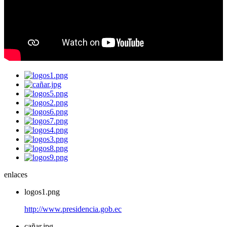
enlaces
logos1.png
http://www.presidencia.gob.ec
cañar.jpg