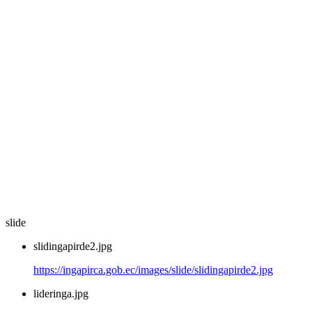
slide
slidingapirde2.jpg
https://ingapirca.gob.ec/images/slide/slidingapirde2.jpg
lideringa.jpg