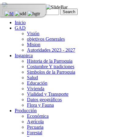
Inicio
GAD
Visión
objetivos Generales
Mision
Autoridades 2023 - 2027
Ingapirca
Historia de la Parroquia
Costumbre Y tradiciones
Simbolos de la Parroquia
Salud
Educación
Vivienda
Vialidad y Transporte
Datos geográficos
Flora y Fauna
Producción
Económica
Agrícola
Pecuaria
Forestal