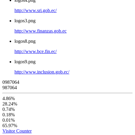
logos4.png
http://www.sri.gob.ec/
logos3.png
http://www.finanzas.gob.ec
logos8.png
http://www.bce.fin.ec/
logos9.png
http://www.inclusion.gob.ec/
0
9
8
7
0
6
4
987064
4.86%
28.24%
0.74%
0.18%
0.01%
65.97%
Visitor Counter