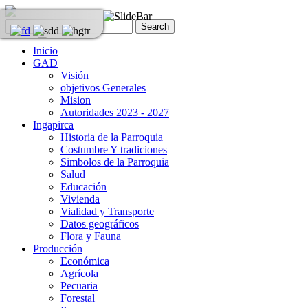
Inicio
GAD
Visión
objetivos Generales
Mision
Autoridades 2023 - 2027
Ingapirca
Historia de la Parroquia
Costumbre Y tradiciones
Simbolos de la Parroquia
Salud
Educación
Vivienda
Vialidad y Transporte
Datos geográficos
Flora y Fauna
Producción
Económica
Agrícola
Pecuaria
Forestal