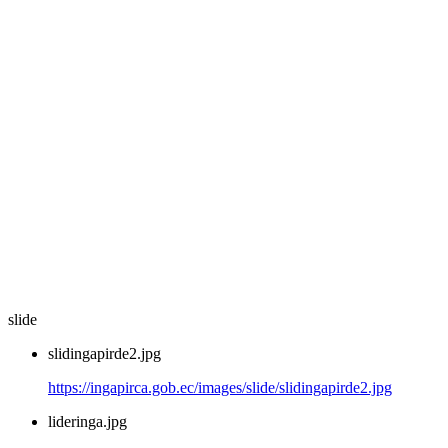
slide
slidingapirde2.jpg
https://ingapirca.gob.ec/images/slide/slidingapirde2.jpg
lideringa.jpg