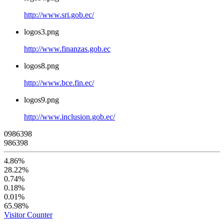
http://www.sri.gob.ec/
logos3.png
http://www.finanzas.gob.ec
logos8.png
http://www.bce.fin.ec/
logos9.png
http://www.inclusion.gob.ec/
0
9
8
6
3
9
8
986398
4.86%
28.22%
0.74%
0.18%
0.01%
65.98%
Visitor Counter