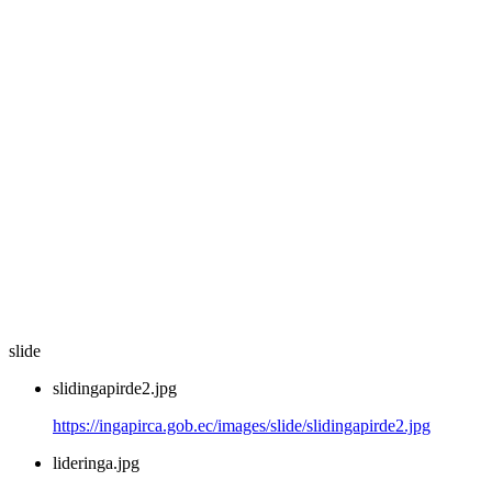
slide
slidingapirde2.jpg
https://ingapirca.gob.ec/images/slide/slidingapirde2.jpg
lideringa.jpg