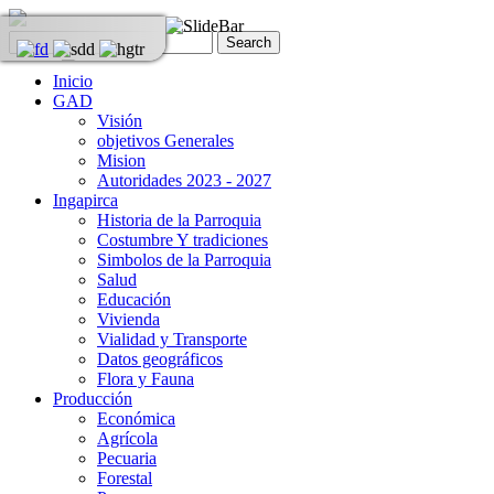
Inicio
GAD
Visión
objetivos Generales
Mision
Autoridades 2023 - 2027
Ingapirca
Historia de la Parroquia
Costumbre Y tradiciones
Simbolos de la Parroquia
Salud
Educación
Vivienda
Vialidad y Transporte
Datos geográficos
Flora y Fauna
Producción
Económica
Agrícola
Pecuaria
Forestal