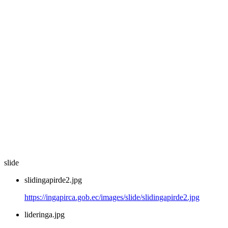
slide
slidingapirde2.jpg
https://ingapirca.gob.ec/images/slide/slidingapirde2.jpg
lideringa.jpg