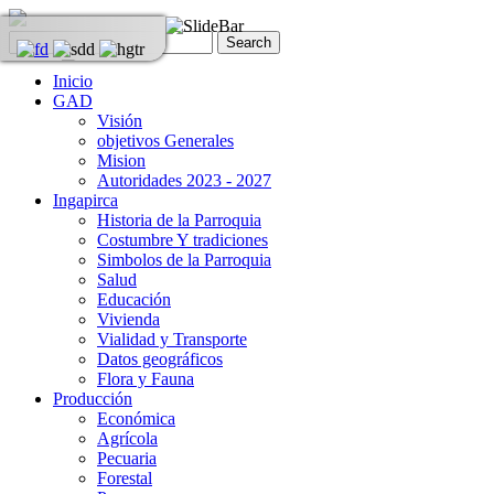
Inicio
GAD
Visión
objetivos Generales
Mision
Autoridades 2023 - 2027
Ingapirca
Historia de la Parroquia
Costumbre Y tradiciones
Simbolos de la Parroquia
Salud
Educación
Vivienda
Vialidad y Transporte
Datos geográficos
Flora y Fauna
Producción
Económica
Agrícola
Pecuaria
Forestal