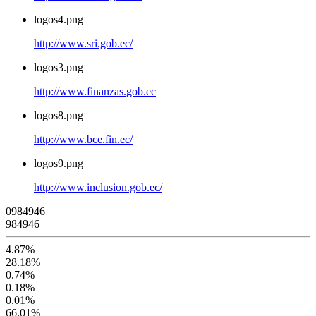
logos4.png
http://www.sri.gob.ec/
logos3.png
http://www.finanzas.gob.ec
logos8.png
http://www.bce.fin.ec/
logos9.png
http://www.inclusion.gob.ec/
0
9
8
4
9
4
6
984946
4.87%
28.18%
0.74%
0.18%
0.01%
66.01%