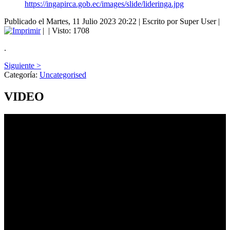
https://ingapirca.gob.ec/images/slide/lideringa.jpg
Publicado el Martes, 11 Julio 2023 20:22
|
Escrito por Super User
|
|
| Visto: 1708
.
Siguiente >
Categoría:
Uncategorised
VIDEO