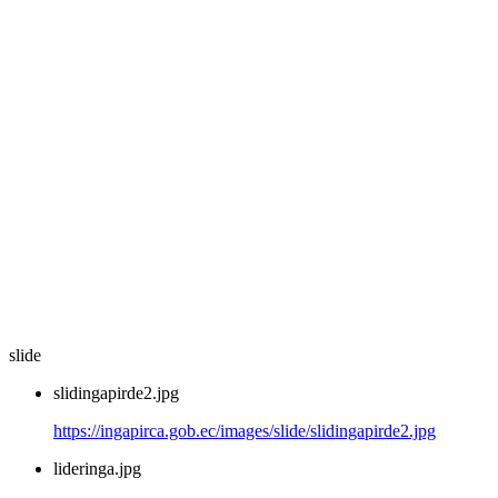
slide
slidingapirde2.jpg
https://ingapirca.gob.ec/images/slide/slidingapirde2.jpg
lideringa.jpg