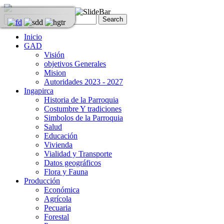
Inicio
GAD
Visión
objetivos Generales
Mision
Autoridades 2023 - 2027
Ingapirca
Historia de la Parroquia
Costumbre Y tradiciones
Simbolos de la Parroquia
Salud
Educación
Vivienda
Vialidad y Transporte
Datos geográficos
Flora y Fauna
Producción
Económica
Agrícola
Pecuaria
Forestal